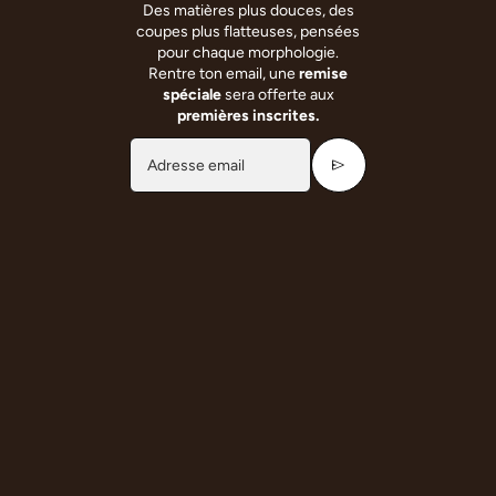
Des matières plus douces, des
coupes plus flatteuses, pensées
pour chaque morphologie.
Rentre ton email, une
remise
spéciale
sera offerte aux
premières inscrites.
send
Adresse email